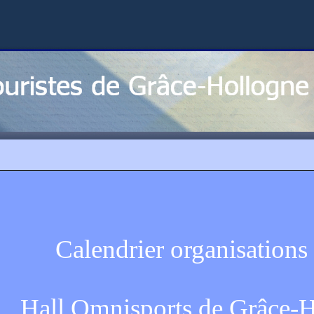
Calendrier organisations
Hall Omnisports de Grâce-