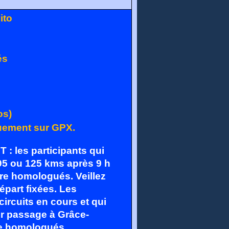
ito
és
os)
quement sur GPX.
les participants qui
 95 ou 125 kms après 9 h
tre homologués. Veillez
épart fixées. Les
circuits en cours et qui
eur passage à Grâce-
re homologués.