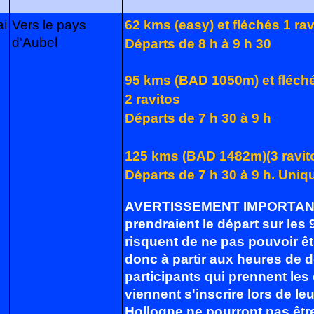
i
Vers le pays
62 kms (easy) et fléchés 1 rav
d'Aubel
Départs de 8 h à 9 h 30
95 kms (BAD 1050m) et fléch
2 ravitos
Départs de 7 h 30 à 9 h
125 kms (BAD 1482m)
(3 ravit
Départs de 7 h 30 à 9 h. Uni
AVERTISSEMENT IMPORTANT : 
prendraient le départ sur les
risquent de ne pas pouvoir ê
donc à partir aux heures de d
participants qui prennent les 
viennent s'inscrire lors de l
Hollogne ne pourront pas êt