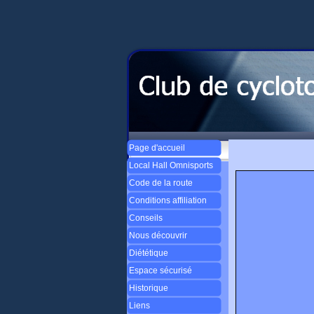
Page d'accueil
Local Hall Omnisports
Code de la route
Conditions affiliation
Conseils
Nous découvrir
Diététique
Espace sécurisé
Historique
Liens