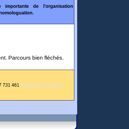
importante de l'organisation
'homologuation.
nt. Parcours bien fléchés.
487 731 461
luvander@skynet.be
ique
|
Espace sécurisé
|
Historique
|
Liens
|
Objectifs
|
onsors majeurs
|
Structures
|
Plan général du site