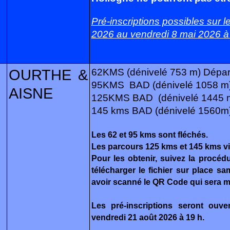
Pré-inscriptions possibles sur le
2026 au vendredi 8 mai 2026 à
OURTHE &
62KMS (dénivelé 753 m) Départ
95KMS BAD (dénivelé 1058 m) 
AISNE
125KMS BAD (dénivelé 1445 m)
145 kms BAD (dénivelé 1560m) 
Les 62 et 95 kms sont fléchés.
Les parcours 125 kms et 145 kms v
Pour les obtenir, suivez la procédu
télécharger le fichier sur place s
avoir scanné le QR Code qui sera mi
Les pré-inscriptions seront ouv
vendredi 21 août 2026 à 19 h.