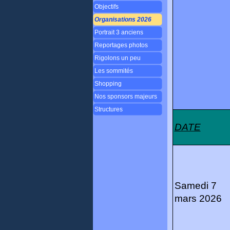
Objectifs
Organisations 2026
Portrait 3 anciens
Reportages photos
Rigolons un peu
Les sommités
Shopping
Nos sponsors majeurs
Structures
DATE
Samedi 7
mars 2026