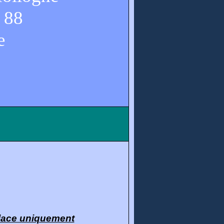
 88
e
place uniquement