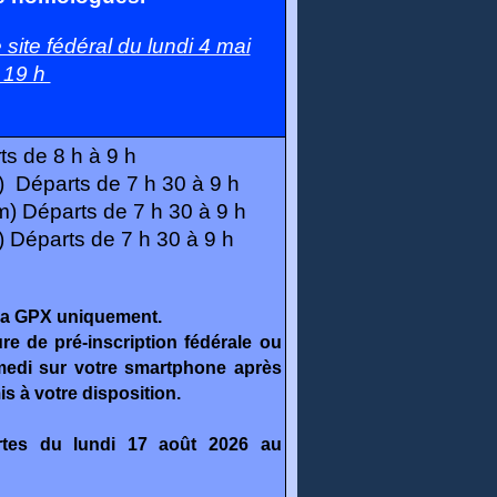
 site fédéral du lundi 4 mai
 19 h
s de 8 h à 9 h
Départs de 7 h 30 à 9 h
 Départs de 7 h 30 à 9 h
Départs de 7 h 30 à 9 h
ia GPX uniquement.
re de pré-inscription fédérale ou
amedi sur votre smartphone après
s à votre disposition.
ertes du
lundi 17 août 2026 au