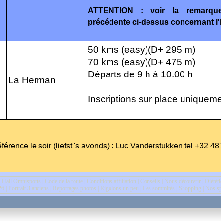
ATTENTION : voir la remarque 
précédente ci-dessus concernant l
50 kms (easy)(D+ 295 m)
70 kms (easy)(D+ 475 m)
Départs de 9 h à 10.00 h
La Herman
Inscriptions sur place uniqueme
éférence le soir (liefst 's avonds) : Luc Vanderstukken tel +32 
l Hall Omnisports
|
Code de la route
|
Conditions affiliation
|
Conseils
|
Nous découvrir
|
Diétét
26
|
Portrait 3 anciens
|
Reportages photos
|
Rigolons un peu
|
Les sommités
|
Shopping
|
Nos sp