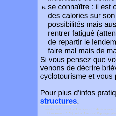
se connaître : il est 
des calories sur so
possibilités mais aus
rentrer fatigué (atte
de repartir le lendem
faire mal mais de ma
Si vous pensez que vot
venons de décrire brièv
cyclotourisme et vous 
Pour plus d'infos prat
structures
.
Page d'accueil
|
Local Hall Omnisports
|
Code de la route
|
C
Organisations 2026
|
Portrait 3 anciens
|
Reportages pho