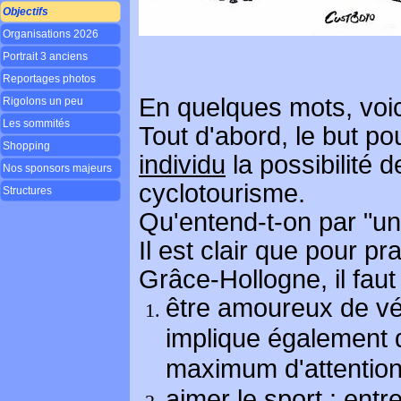
Objectifs
Organisations 2026
Portrait 3 anciens
Reportages photos
En quelques mots, voici
Rigolons un peu
Les sommités
Tout d'abord, le but p
Shopping
individu
la possibilité 
Nos sponsors majeurs
cyclotourisme.
Structures
Qu'entend-t-on par "un
Il est clair que pour p
Grâce-Hollogne, il faut
être amoureux de vél
implique également q
maximum d'attention
aimer le sport : entre